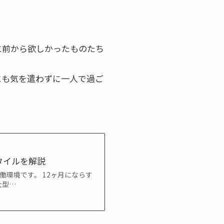
に前から欲しかったものたち
にも気を遣わずに一人で過ご
タイルを解説
働環境です。 12ヶ月にならす
大型…