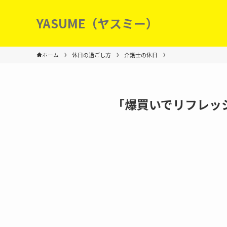
YASUME（ヤスミー）
ホーム
休日の過ごし方
介護士の休日
「爆買いでリフレッ