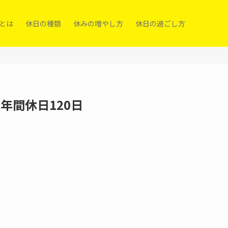
）とは
休日の種類
休みの増やし方
休日の過ごし方
年間休日120日