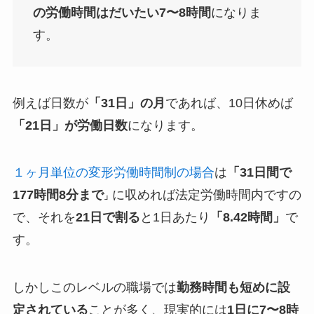
の労働時間はだいたい7〜8時間
になりま
す。
例えば日数が
「31日」の月
であれば、10日休めば
「21日」が労働日数
になります。
１ヶ月単位の変形労働時間制の場合
は
「31日間で
177時間8分まで
に収めれば法定労働時間内ですの
」
で、それを
21日で割る
と1日あたり
「8.42時間」
で
す。
しかしこのレベルの職場では
勤務時間も短めに設
定されている
ことが多く、現実的には
1日に7〜8時