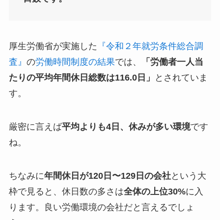
厚生労働省が実施した
『令和２年就労条件総合調
査』
の
労働時間制度の結果
では、
「労働者一人当
たりの平均年間休日総数は116.0日」
とされていま
す。
厳密に言えば
平均よりも4日、休みが多い環境
です
ね。
ちなみに
年間休日が120日〜129日の会社
という大
枠で見ると、休日数の多さは
全体の上位30%
に入
ります。良い労働環境の会社だと言えるでしょ