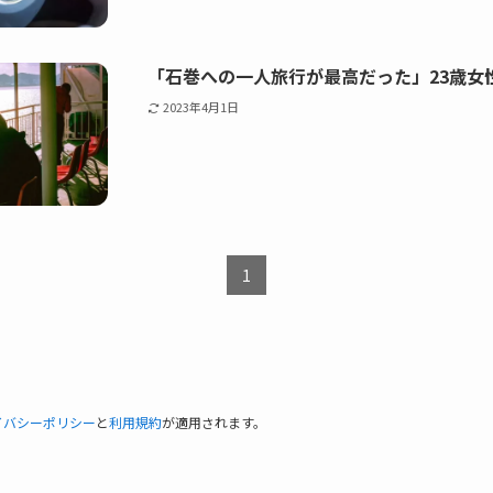
「石巻への一人旅行が最高だった」23歳女
2023年4月1日
1
イバシーポリシー
と
利用規約
が適用されます。