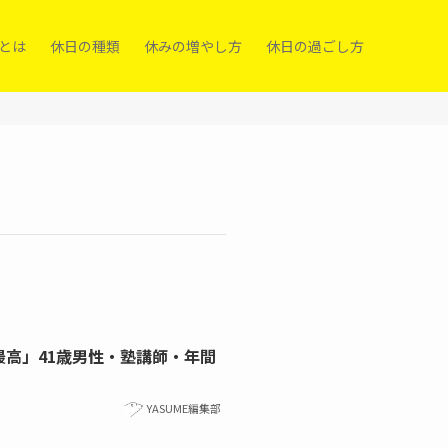
）とは
休日の種類
休みの増やし方
休日の過ごし方
高」41歳男性・塾講師・年間
YASUME編集部