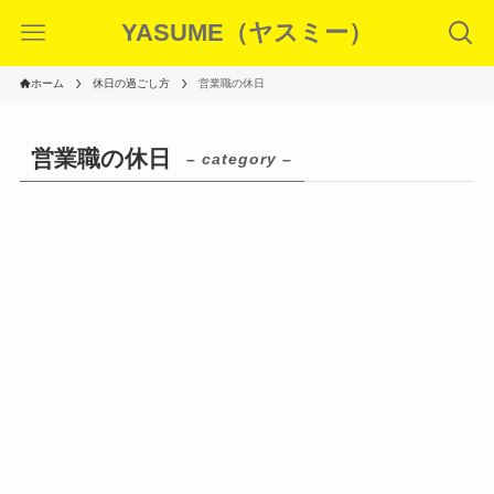
YASUME（ヤスミー）
ホーム
休日の過ごし方
営業職の休日
営業職の休日
– category –