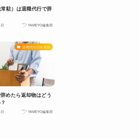
先常駐）は退職代行で辞
？
4日
YAMEYO編集部
退職代行の知恵袋
で辞めたら返却物はどう
い？
4日
YAMEYO編集部