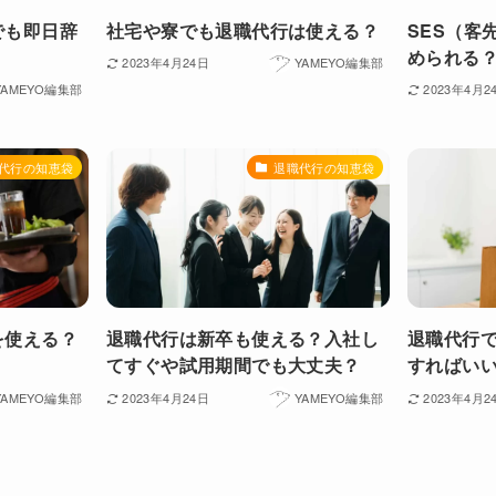
でも即日辞
社宅や寮でも退職代行は使える？
SES（客
められる
2023年4月24日
YAMEYO編集部
YAMEYO編集部
2023年4月2
代行の知恵袋
退職代行の知恵袋
を使える？
退職代行は新卒も使える？入社し
退職代行
てすぐや試用期間でも大丈夫？
すればい
YAMEYO編集部
2023年4月24日
YAMEYO編集部
2023年4月2