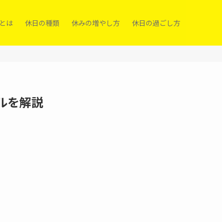
）とは
休日の種類
休みの増やし方
休日の過ごし方
ルを解説