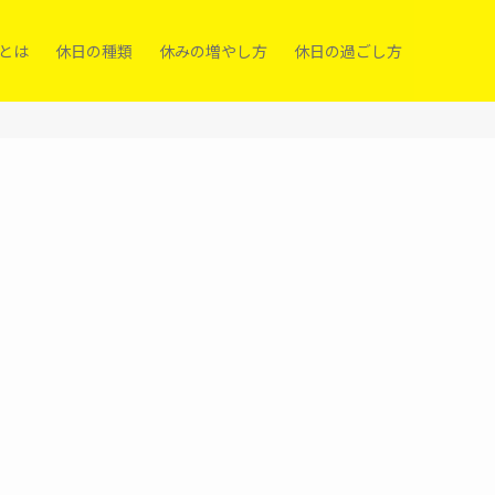
）とは
休日の種類
休みの増やし方
休日の過ごし方