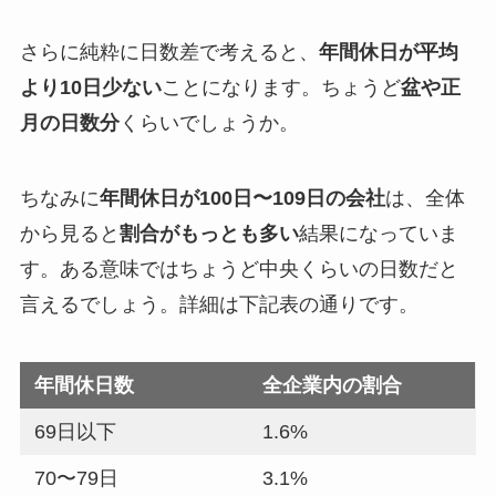
さらに純粋に日数差で考えると、
年間休日が平均
より10日少ない
ことになります。ちょうど
盆や正
月の日数分
くらいでしょうか。
ちなみに
年間休日が100日〜109日の会社
は、全体
から見ると
割合がもっとも多い
結果になっていま
す。ある意味ではちょうど中央くらいの日数だと
言えるでしょう。詳細は下記表の通りです。
年間休日数
全企業内の割合
69日以下
1.6%
70〜79日
3.1%