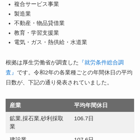
複合サービス事業
製造業
不動産・物品貸借業
教育・学習支援業
電気・ガス・熱供給・水道業
根拠は厚生労働省が調査した
『就労条件総合調
査』
です。令和2年の各業種ごとの年間休日の平均
日数が、下記の通り発表されていました。
産業
平均年間休日
鉱業,採石業,砂利採取
106.7日
業
建設業
107.6日