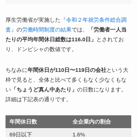
厚生労働省が実施した
『令和２年就労条件総合調
査』
の
労働時間制度の結果
では、
「労働者一人当
たりの平均年間休日総数は116.0日」
とされてお
り、ドンピシャの数値です。
ちなみに
年間休日が110日〜119日の会社
という大
枠で見ると、全体と比べて多くもなく少なくもな
い
「ちょうど真ん中あたり」
の日数になります。
詳細は下記表の通りです。
年間休日数
全企業内の割合
69日以下
1.6%