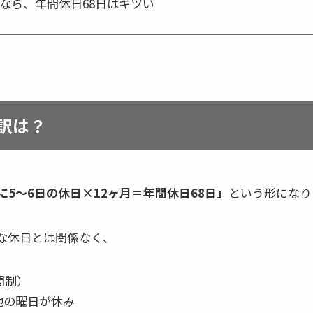
なら、年間休日68日はキツい
訳は？
に5〜6日の休日×12ヶ月＝年間休日68日」
という形になり
な休日とは関係なく、
間制）
他の曜日が休み