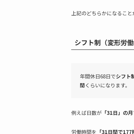
上記のどちらかになること
シフト制（変形労働
年間休日68日で
シフト
間
くらいになります。
例えば日数が
「31日」の月
労働時間を
「31日間で17