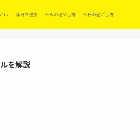
）とは
休日の種類
休みの増やし方
休日の過ごし方
イルを解説