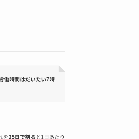
の労働時間はだいたい7時
れを
25日で割る
と1日あたり